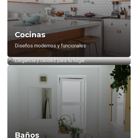
Cocinas
Diseños modernos y funcionales
Instalación Parquet
Elegancia y calidez para tu hogar
Baños