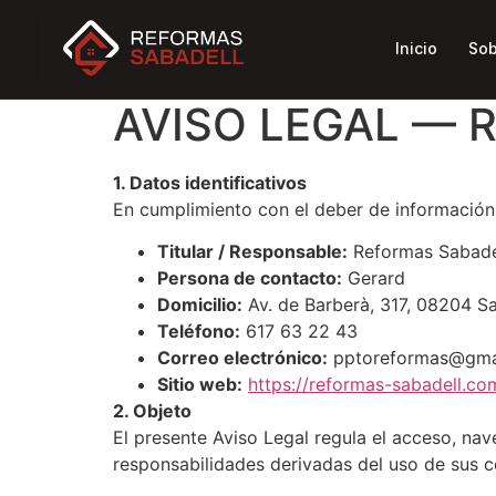
Inicio
Sob
AVISO LEGAL — 
1. Datos identificativos
En cumplimiento con el deber de información, s
Titular / Responsable:
Reformas Sabade
Persona de contacto:
Gerard
Domicilio:
Av. de Barberà, 317, 08204 Sa
Teléfono:
617 63 22 43
Correo electrónico:
pptoreformas@gma
Sitio web:
https://reformas-sabadell.co
2. Objeto
El presente Aviso Legal regula el acceso, na
responsabilidades derivadas del uso de sus co