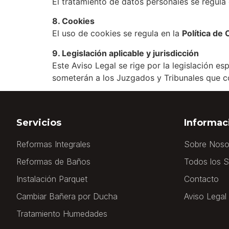
El tratamiento de datos personales se regula
8. Cookies
El uso de cookies se regula en la
Política de
9. Legislación aplicable y jurisdicción
Este Aviso Legal se rige por la legislación es
someterán a los Juzgados y Tribunales que 
Servicios
Informac
Reformas Integrales
Sobre Noso
Reformas de Baños
Todos los S
Instalación Parquet
Contacto
Cambiar Bañera por Ducha
Aviso Legal
Tratamiento Humedades