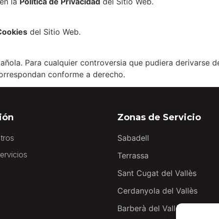
 en la
Política de Privacidad
del Sitio Web.
 Cookies
del Sitio Web.
pañola. Para cualquier controversia que pudiera derivarse d
correspondan conforme a derecho.
ión
Zonas de Servicio
tros
Sabadell
ervicios
Terrassa
Sant Cugat del Vallès
Cerdanyola del Vallès
Barberà del Vallès